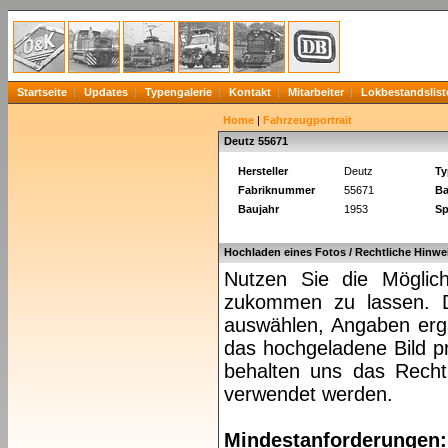
Startseite
Updates
Typengalerie
Kontakt
Mitarbeiter
Lokbestandslist
Home
|
Fahrzeugportrait
Deutz 55671
Hersteller
Deutz
Ty
Fabriknummer
55671
Ba
Baujahr
1953
Sp
Hochladen eines Fotos / Rechtliche Hinwe
Nutzen Sie die Möglich
zukommen zu lassen. Da
auswählen, Angaben ergä
das hochgeladene Bild pr
behalten uns das Recht 
verwendet werden.
Mindestanforderungen: