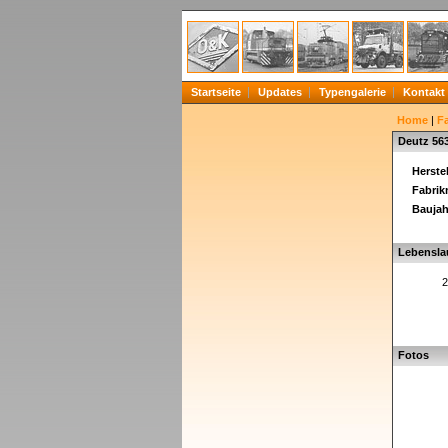
Startseite
Updates
Typengalerie
Kontakt
Home
|
F
Deutz 56
Herstel
Fabri
Baujah
Lebensla
2
Fotos