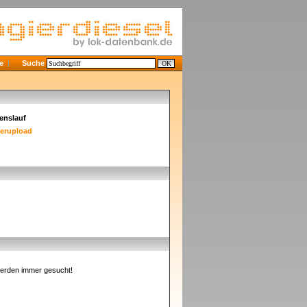
e
Suche
enslauf
derupload
erden immer gesucht!