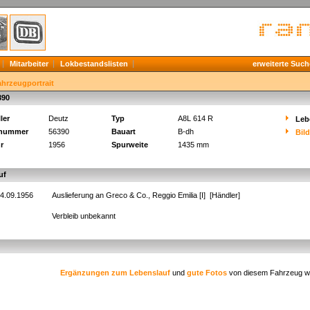
Mitarbeiter
Lokbestandslisten
erweiterte Such
ahrzeugportrait
390
ler
Deutz
Typ
A8L 614 R
Leb
knummer
56390
Bauart
B-dh
Bil
r
1956
Spurweite
1435 mm
uf
4.09.1956
Auslieferung an Greco & Co., Reggio Emilia [I] [Händler]
Verbleib unbekannt
Ergänzungen zum Lebenslauf
und
gute Fotos
von diesem Fahrzeug w