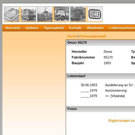
Startseite
Updates
Typengalerie
Kontakt
Mitarbeiter
Lokbestandslist
Home
|
Fahrzeugportrait
Deutz 55170
Hersteller
Deutz
Ty
Fabriknummer
55170
Ba
Baujahr
1953
Sp
Lebenslauf
30.06.1953
Auslieferung an SJ -
__.__.1979
Ausmusterung
__.__.1979
++ [Vislanda]
Fotos
Ergänzungen zu