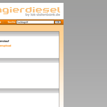
e
Suche
enslauf
derupload