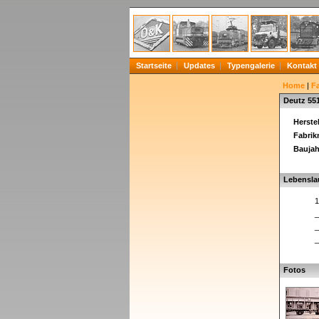
Startseite
Updates
Typengalerie
Kontakt
Home
|
F
Deutz 55
Herstel
Fabri
Baujah
Lebensla
1
_
_
_
Fotos