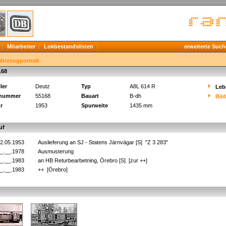
Mitarbeiter
Lokbestandslisten
erweiterte Such
ahrzeugportrait
168
ler
Deutz
Typ
A8L 614 R
Leb
knummer
55168
Bauart
B-dh
Bil
r
1953
Spurweite
1435 mm
uf
2.05.1953
Auslieferung an SJ - Statens Järnvägar [S] "Z 3 283"
_.__.1978
Ausmusterung
_.__.1983
an HB Returbearbetning, Örebro [S] [zur ++]
_.__.1983
++ [Örebro]