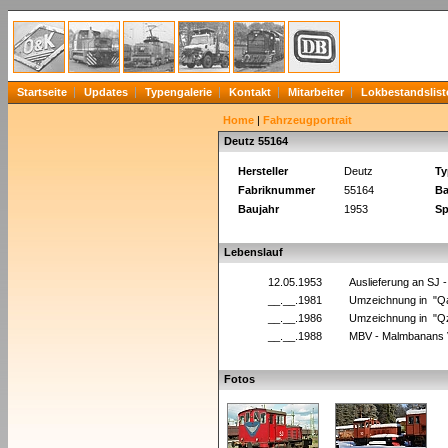
Startseite
Updates
Typengalerie
Kontakt
Mitarbeiter
Lokbestandslist
Home
|
Fahrzeugportrait
Deutz 55164
Hersteller
Deutz
Ty
Fabriknummer
55164
Ba
Baujahr
1953
Sp
Lebenslauf
12.05.1953
Auslieferung an SJ -
__.__.1981
Umzeichnung in "Q
__.__.1986
Umzeichnung in "Q
__.__.1988
MBV - Malmbanans Vä
Fotos