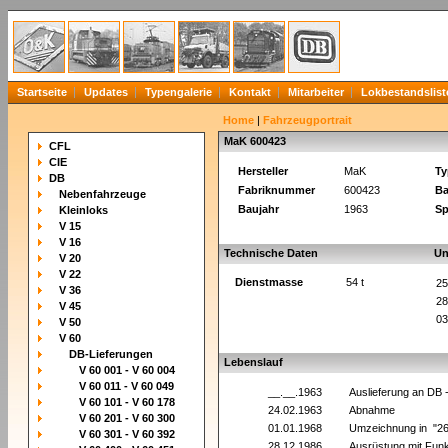
Startseite
Updates
Typengalerie
Kontakt
Mitarbeiter
Lokbestandslist
Home
|
Fahrzeugportrait
MaK 600423
CFL
CIE
Hersteller
MaK
Ty
DB
Fabriknummer
600423
Ba
Nebenfahrzeuge
Baujahr
1963
Sp
Kleinloks
V 15
V 16
Technische Daten
Un
V 20
V 22
Dienstmasse
54 t
25
V 36
28
V 45
03
V 50
V 60
DB-Lieferungen
Lebenslauf
V 60 001 - V 60 004
V 60 011 - V 60 049
__.__.1963
Auslieferung an DB
V 60 101 - V 60 178
24.02.1963
Abnahme
V 60 201 - V 60 300
01.01.1968
Umzeichnung in "2
V 60 301 - V 60 392
28.12.1986
Ausrüstung mit Fun