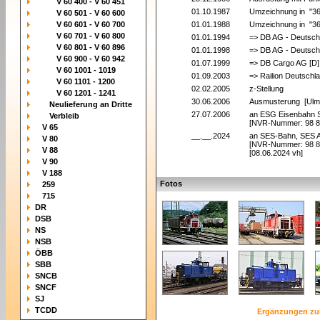
V 60 400 - V 60 451
01.10.1987
Umzeichnung in "3
V 60 501 - V 60 600
V 60 601 - V 60 700
01.01.1988
Umzeichnung in "3
V 60 701 - V 60 800
01.01.1994
=> DB AG - Deutsch
V 60 801 - V 60 896
01.01.1998
=> DB AG - Deutsch
V 60 900 - V 60 942
01.07.1999
=> DB Cargo AG [D]
V 60 1001 - 1019
01.09.2003
=> Railion Deutschl
V 60 1101 - 1200
02.02.2005
z-Stellung
V 60 1201 - 1241
30.06.2006
Ausmusterung [Ulm
Neulieferung an Dritte
27.07.2006
an ESG Eisenbahn Se
Verbleib
[NVR-Nummer: 98 8
V 65
__.__.2024
an SES-Bahn, SES Au
V 80
[NVR-Nummer: 98 8
V 88
[08.06.2024 vh]
V 90
V 188
Fotos
259
715
DR
DSB
NS
NSB
ÖBB
SBB
SNCB
SNCF
SJ
TCDD
Ergänzungen zu