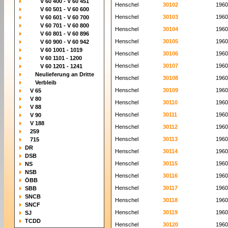
V 60 400 - V 60 451
Henschel
30102
1960
V 60 501 - V 60 600
Henschel
30103
1960
V 60 601 - V 60 700
V 60 701 - V 60 800
Henschel
30104
1960
V 60 801 - V 60 896
Henschel
30105
1960
V 60 900 - V 60 942
V 60 1001 - 1019
Henschel
30106
1960
V 60 1101 - 1200
Henschel
30107
1960
V 60 1201 - 1241
Neulieferung an Dritte
Henschel
30108
1960
Verbleib
Henschel
30109
1960
V 65
V 80
Henschel
30110
1960
V 88
Henschel
30111
1960
V 90
V 188
Henschel
30112
1960
259
Henschel
30113
1960
715
DR
Henschel
30114
1960
DSB
Henschel
30115
1960
NS
NSB
Henschel
30116
1960
ÖBB
Henschel
30117
1960
SBB
SNCB
Henschel
30118
1960
SNCF
Henschel
30119
1960
SJ
TCDD
Henschel
30120
1960