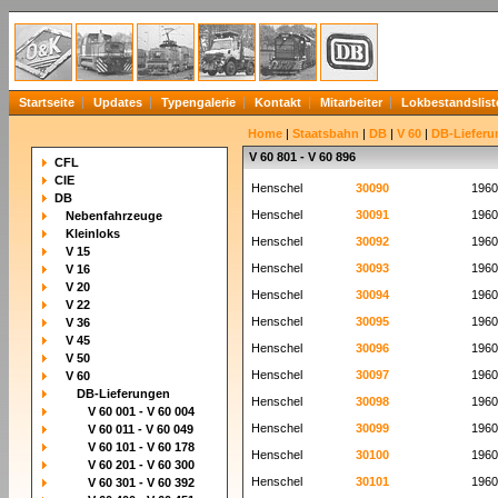
Startseite
Updates
Typengalerie
Kontakt
Mitarbeiter
Lokbestandslist
Home
|
Staatsbahn
|
DB
|
V 60
|
DB-Lieferu
V 60 801 - V 60 896
CFL
CIE
Henschel
30090
1960
DB
Henschel
30091
1960
Nebenfahrzeuge
Kleinloks
Henschel
30092
1960
V 15
Henschel
30093
1960
V 16
V 20
Henschel
30094
1960
V 22
Henschel
30095
1960
V 36
V 45
Henschel
30096
1960
V 50
Henschel
30097
1960
V 60
DB-Lieferungen
Henschel
30098
1960
V 60 001 - V 60 004
Henschel
30099
1960
V 60 011 - V 60 049
V 60 101 - V 60 178
Henschel
30100
1960
V 60 201 - V 60 300
Henschel
30101
1960
V 60 301 - V 60 392