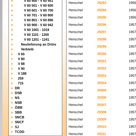
V 60 400 - V 60 451
Henschel
29293
1956
V 60 501 - V 60 600
Henschel
29294
1956
V 60 601 - V 60 700
V 60 701 - V 60 800
Henschel
29295
1956
V 60 801 - V 60 896
Henschel
29296
1957
V 60 900 - V 60 942
V 60 1001 - 1019
Henschel
29297
1957
V 60 1101 - 1200
Henschel
29298
1957
V 60 1201 - 1241
Neulieferung an Dritte
Henschel
29299
1957
Verbleib
Henschel
29300
1957
V 65
V 80
Henschel
29301
1957
V 88
Henschel
29302
1957
V 90
V 188
Henschel
29303
1957
259
Henschel
29304
1957
715
DR
Henschel
29305
1957
DSB
Henschel
29306
1957
NS
NSB
Henschel
29307
1957
ÖBB
Henschel
29308
1957
SBB
SNCB
Henschel
29309
1957
SNCF
Henschel
29310
1957
SJ
TCDD
Henschel
29311
1957