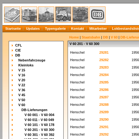
Startseite
Updates
Typengalerie
Kontakt
Mitarbeiter
Lokbestandslist
Home
|
Staatsbahn
|
DB
|
V 60
|
DB-Lieferu
V 60 201 - V 60 300
CFL
CIE
Henschel
29281
1956
DB
Henschel
29282
1956
Nebenfahrzeuge
Kleinloks
Henschel
29283
1956
V 15
Henschel
29284
1956
V 16
V 20
Henschel
29285
1956
V 22
Henschel
29286
1956
V 36
V 45
Henschel
29287
1956
V 50
Henschel
29288
1956
V 60
DB-Lieferungen
Henschel
29289
1956
V 60 001 - V 60 004
Henschel
29290
1956
V 60 011 - V 60 049
V 60 101 - V 60 178
Henschel
29291
1956
V 60 201 - V 60 300
Henschel
29292
1956
V 60 301 - V 60 392