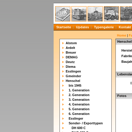
Startseite
Updates
Typengalerie
Kontakt
Home
|
F
Henschel
Alstom
Ardelt
Herstel
Breuer
Fabri
DEMAG
Baujah
Deutz
Diema
Esslingen
Lebensla
Gmeinder
Henschel
0
bis 1945
1. Generation
2. Generation
Fotos
3. Generation
4. Generation
5. Generation
6. Generation
Esslinger
Sonder- / Exporttypen
DH 600 C