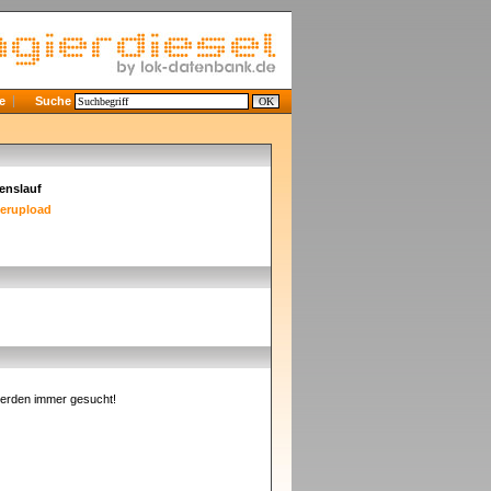
e
Suche
enslauf
derupload
erden immer gesucht!