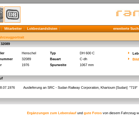
Mitarbeiter
Lokbestandslisten
erweiterte Such
ahrzeugportrait
 32089
ler
Henschel
Typ
DH 600 C
Leb
knummer
32089
Bauart
C-dh
Bil
r
1976
Spurweite
1067 mm
uf
8.07.1976
Auslieferung an SRC - Sudan Railway Corporation, Khartoum [Sudan] "719"
Ergänzungen zum Lebenslauf
und
gute Fotos
von diesem Fahrzeug w