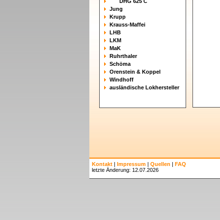
DHG 625 C
Jung
Krupp
Krauss-Maffei
LHB
LKM
MaK
Ruhrthaler
Schöma
Orenstein & Koppel
Windhoff
ausländische Lokhersteller
Kontakt
|
Impressum
|
Quellen
|
FAQ
letzte Änderung: 12.07.2026