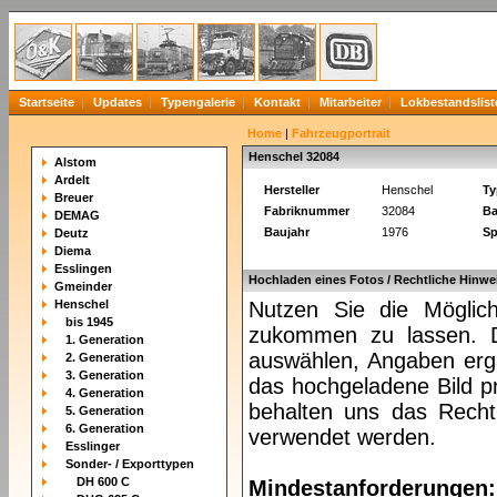
Startseite
Updates
Typengalerie
Kontakt
Mitarbeiter
Lokbestandslist
Home
|
Fahrzeugportrait
Henschel 32084
Alstom
Ardelt
Hersteller
Henschel
Ty
Breuer
Fabriknummer
32084
Ba
DEMAG
Baujahr
1976
Sp
Deutz
Diema
Esslingen
Hochladen eines Fotos / Rechtliche Hinwe
Gmeinder
Henschel
Nutzen Sie die Möglich
bis 1945
zukommen zu lassen. Da
1. Generation
auswählen, Angaben ergä
2. Generation
3. Generation
das hochgeladene Bild pr
4. Generation
behalten uns das Recht 
5. Generation
6. Generation
verwendet werden.
Esslinger
Sonder- / Exporttypen
DH 600 C
Mindestanforderungen: