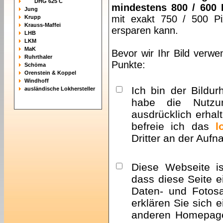
DHG 625 C
mindestens 800 / 600 
Jung
mit exakt 750 / 500 Pi
Krupp
Krauss-Maffei
ersparen kann.
LHB
LKM
MaK
Bevor wir Ihr Bild verwe
Ruhrthaler
Punkte:
Schöma
Orenstein & Koppel
Windhoff
Ich bin der Bildur
ausländische Lokhersteller
habe die Nutzu
ausdrücklich erhalt
befreie ich das
l
Dritter an der Auf
Diese Webseite i
dass diese Seite e
Daten- und Fotosa
erklären Sie sich 
anderen Homepa