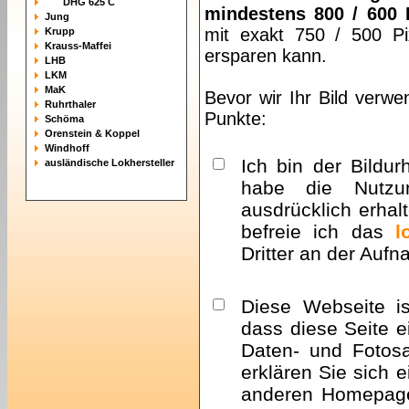
DHG 625 C
mindestens 800 / 600 
Jung
mit exakt 750 / 500 Pi
Krupp
Krauss-Maffei
ersparen kann.
LHB
LKM
MaK
Bevor wir Ihr Bild verwe
Ruhrthaler
Punkte:
Schöma
Orenstein & Koppel
Windhoff
Ich bin der Bildur
ausländische Lokhersteller
habe die Nutzu
ausdrücklich erhalt
befreie ich das
l
Dritter an der Auf
Diese Webseite i
dass diese Seite e
Daten- und Fotosa
erklären Sie sich 
anderen Homepa