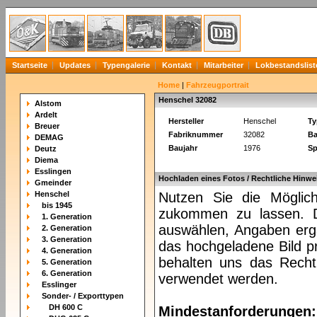
Startseite
Updates
Typengalerie
Kontakt
Mitarbeiter
Lokbestandslist
Home
|
Fahrzeugportrait
Henschel 32082
Alstom
Ardelt
Hersteller
Henschel
Ty
Breuer
Fabriknummer
32082
Ba
DEMAG
Baujahr
1976
Sp
Deutz
Diema
Esslingen
Hochladen eines Fotos / Rechtliche Hinwe
Gmeinder
Henschel
Nutzen Sie die Möglich
bis 1945
zukommen zu lassen. Da
1. Generation
auswählen, Angaben ergä
2. Generation
3. Generation
das hochgeladene Bild pr
4. Generation
behalten uns das Recht 
5. Generation
6. Generation
verwendet werden.
Esslinger
Sonder- / Exporttypen
DH 600 C
Mindestanforderungen: