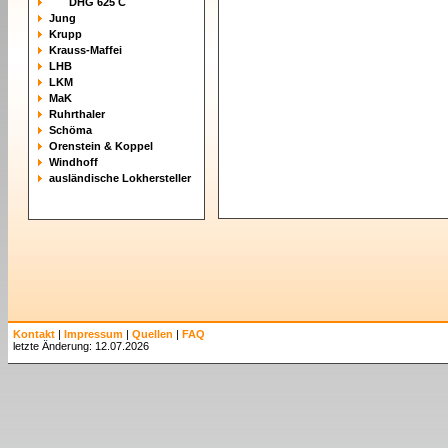
DHG 625 C
Jung
Krupp
Krauss-Maffei
LHB
LKM
MaK
Ruhrthaler
Schöma
Orenstein & Koppel
Windhoff
ausländische Lokhersteller
Kontakt
|
Impressum
|
Quellen
|
FAQ
letzte Änderung: 12.07.2026