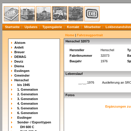
Startseite
Updates
Typengalerie
Kontakt
Mitarbeiter
Lokbestandslist
Home
|
Fahrzeugportrait
Henschel 32073
Alstom
Ardelt
Hersteller
Henschel
Ty
Breuer
Fabriknummer
32073
Ba
DEMAG
Baujahr
1976
Sp
Deutz
Diema
Esslingen
Lebenslauf
Gmeinder
Henschel
__.__.1976
Auslieferung an SR
bis 1945
1. Generation
2. Generation
Fotos
3. Generation
4. Generation
Ergänzungen zu
5. Generation
6. Generation
Esslinger
Sonder- / Exporttypen
DH 600 C