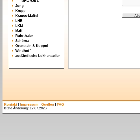
DHG 625 C
Jung
Krupp
Krauss-Maffei
LHB
LKM
MaK
Ruhrthaler
Schöma
Orenstein & Koppel
Windhoff
ausländische Lokhersteller
Kontakt
|
Impressum
|
Quellen
|
FAQ
letzte Änderung: 12.07.2026