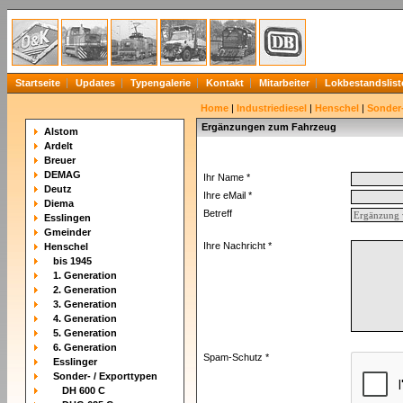
Startseite
Updates
Typengalerie
Kontakt
Mitarbeiter
Lokbestandslist
Home
|
Industriediesel
|
Henschel
|
Sonder-
Ergänzungen zum Fahrzeug
Alstom
Ardelt
Breuer
DEMAG
Ihr Name *
Deutz
Ihre eMail *
Diema
Betreff
Esslingen
Gmeinder
Ihre Nachricht *
Henschel
bis 1945
1. Generation
2. Generation
3. Generation
4. Generation
5. Generation
6. Generation
Spam-Schutz *
Esslinger
Sonder- / Exporttypen
DH 600 C