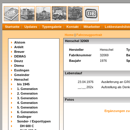
Startseite
Updates
Typengalerie
Kontakt
Mitarbeiter
Lokbestandslist
Home
|
Fahrzeugportrait
Henschel 32069
Alstom
Ardelt
Hersteller
Henschel
Ty
Breuer
Fabriknummer
32069
Ba
DEMAG
Baujahr
1976
Sp
Deutz
Diema
Esslingen
Lebenslauf
Gmeinder
Henschel
23.04.1976
Auslieferung an GR
bis 1945
__.__.202x
Aufstellung als Den
1. Generation
2. Generation
3. Generation
Fotos
4. Generation
5. Generation
Ergänzungen zu
6. Generation
Esslinger
Sonder- / Exporttypen
DH 600 C