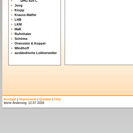
DHG 625 C
Jung
Krupp
Krauss-Maffei
LHB
LKM
MaK
Ruhrthaler
Schöma
Orenstein & Koppel
Windhoff
ausländische Lokhersteller
Kontakt
|
Impressum
|
Quellen
|
FAQ
letzte Änderung: 12.07.2026