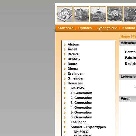
Startseite
Updates
Typengalerie
Kontakt
Home
|
F
Henschel
Alstom
Ardelt
Herstel
Breuer
Fabri
DEMAG
Baujah
Deutz
Diema
Esslingen
Lebensla
Gmeinder
Henschel
_
bis 1945
1. Generation
2. Generation
Fotos
3. Generation
4. Generation
5. Generation
6. Generation
Esslinger
Sonder- / Exporttypen
DH 600 C