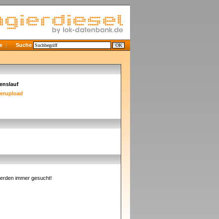
e
Suche
enslauf
derupload
erden immer gesucht!