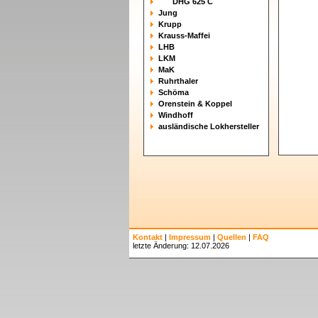
DHG 625 C
Jung
Krupp
Krauss-Maffei
LHB
LKM
MaK
Ruhrthaler
Schöma
Orenstein & Koppel
Windhoff
ausländische Lokhersteller
Kontakt
|
Impressum
|
Quellen
|
FAQ
letzte Änderung: 12.07.2026