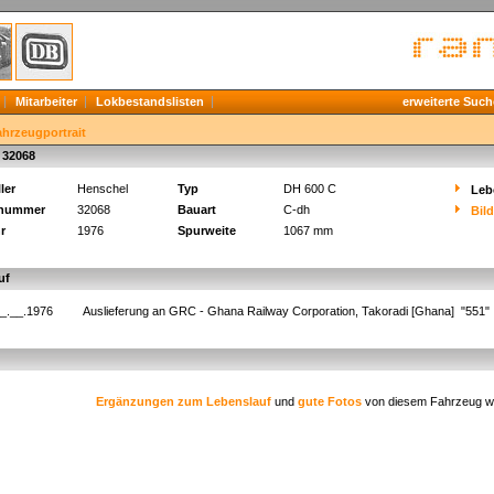
Mitarbeiter
Lokbestandslisten
erweiterte Such
ahrzeugportrait
 32068
ler
Henschel
Typ
DH 600 C
Leb
knummer
32068
Bauart
C-dh
Bil
r
1976
Spurweite
1067 mm
uf
_.__.1976
Auslieferung an GRC - Ghana Railway Corporation, Takoradi [Ghana] "551"
Ergänzungen zum Lebenslauf
und
gute Fotos
von diesem Fahrzeug w