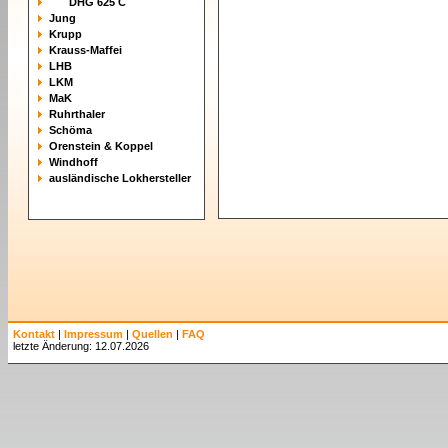
DHG 625 C
Jung
Krupp
Krauss-Maffei
LHB
LKM
MaK
Ruhrthaler
Schöma
Orenstein & Koppel
Windhoff
ausländische Lokhersteller
Kontakt
|
Impressum
|
Quellen
|
FAQ
letzte Änderung: 12.07.2026