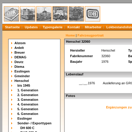
Startseite
Updates
Typengalerie
Kontakt
Mitarbeiter
Lokbestandslist
Home
|
Fahrzeugportrait
Henschel 32060
Alstom
Ardelt
Hersteller
Henschel
Ty
Breuer
Fabriknummer
32060
Ba
DEMAG
Baujahr
1976
Sp
Deutz
Diema
Esslingen
Lebenslauf
Gmeinder
Henschel
__.__.1976
Auslieferung an GR
bis 1945
1. Generation
2. Generation
Fotos
3. Generation
4. Generation
Ergänzungen zu
5. Generation
6. Generation
Esslinger
Sonder- / Exporttypen
DH 600 C