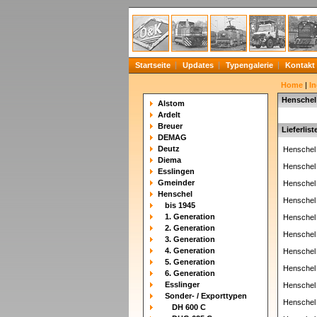
Startseite
Updates
Typengalerie
Kontakt
Home
|
In
Henschel
Alstom
Ardelt
Breuer
Lieferlist
DEMAG
Deutz
Henschel
Diema
Henschel
Esslingen
Gmeinder
Henschel
Henschel
Henschel
bis 1945
1. Generation
Henschel
2. Generation
Henschel
3. Generation
4. Generation
Henschel
5. Generation
Henschel
6. Generation
Esslinger
Henschel
Sonder- / Exporttypen
Henschel
DH 600 C