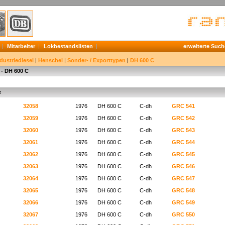
Mitarbeiter
Lokbestandslisten
erweiterte Such
dustriediesel
|
Henschel
|
Sonder- / Exporttypen
|
DH 600 C
 - DH 600 C
e
32058
1976
DH 600 C
C-dh
GRC 541
32059
1976
DH 600 C
C-dh
GRC 542
32060
1976
DH 600 C
C-dh
GRC 543
32061
1976
DH 600 C
C-dh
GRC 544
32062
1976
DH 600 C
C-dh
GRC 545
32063
1976
DH 600 C
C-dh
GRC 546
32064
1976
DH 600 C
C-dh
GRC 547
32065
1976
DH 600 C
C-dh
GRC 548
32066
1976
DH 600 C
C-dh
GRC 549
32067
1976
DH 600 C
C-dh
GRC 550