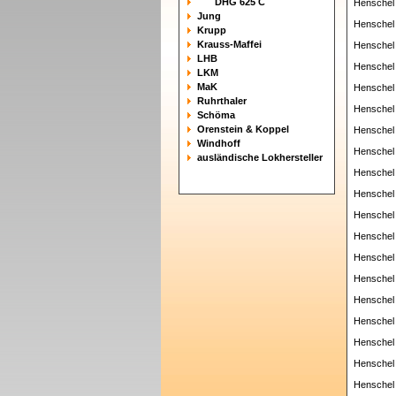
DHG 625 C
Henschel
Jung
Henschel
Krupp
Krauss-Maffei
Henschel
LHB
Henschel
LKM
MaK
Henschel
Ruhrthaler
Henschel
Schöma
Orenstein & Koppel
Henschel
Windhoff
Henschel
ausländische Lokhersteller
Henschel
Henschel
Henschel
Henschel
Henschel
Henschel
Henschel
Henschel
Henschel
Henschel
Henschel