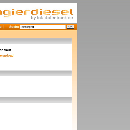
e
Suche
enslauf
derupload