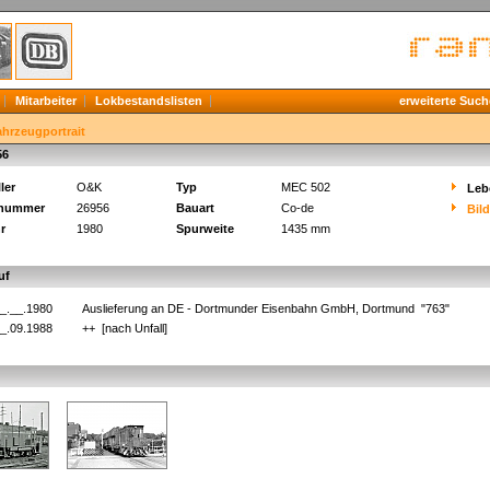
Mitarbeiter
Lokbestandslisten
erweiterte Such
ahrzeugportrait
56
ler
O&K
Typ
MEC 502
Leb
knummer
26956
Bauart
Co-de
Bil
r
1980
Spurweite
1435 mm
uf
_.__.1980
Auslieferung an DE - Dortmunder Eisenbahn GmbH, Dortmund "763"
_.09.1988
++ [nach Unfall]