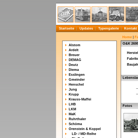
Startseite
Updates
Typengalerie
Kontakt
Home
|
F
O&K 269
Alstom
Ardelt
Herstel
Breuer
Fabri
DEMAG
Baujah
Deutz
Diema
Esslingen
Lebensla
Gmeinder
Henschel
_
Jung
_
Krupp
Krauss-Maffei
LHB
Fotos
LKM
MaK
Ruhrthaler
Schöma
Orenstein & Koppel
LD- / MD-Reihe