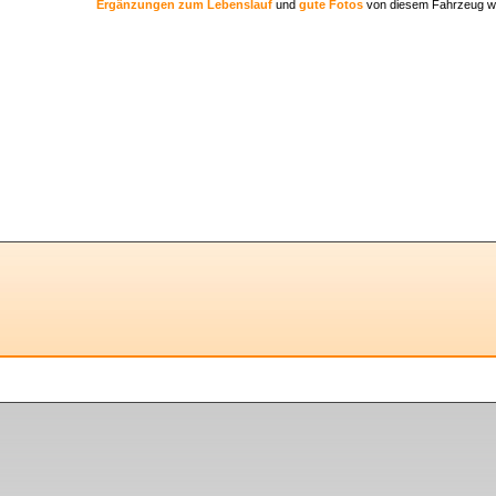
Ergänzungen zum Lebenslauf
und
gute Fotos
von diesem Fahrzeug w