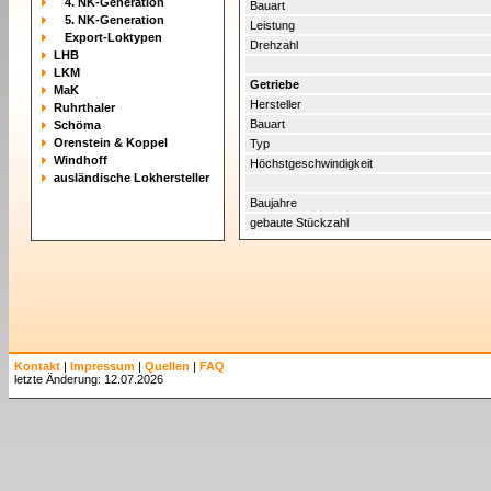
4. NK-Generation
Bauart
5. NK-Generation
Leistung
Export-Loktypen
Drehzahl
LHB
LKM
Getriebe
MaK
Hersteller
Ruhrthaler
Bauart
Schöma
Orenstein & Koppel
Typ
Windhoff
Höchstgeschwindigkeit
ausländische Lokhersteller
Baujahre
gebaute Stückzahl
Kontakt
|
Impressum
|
Quellen
|
FAQ
letzte Änderung: 12.07.2026