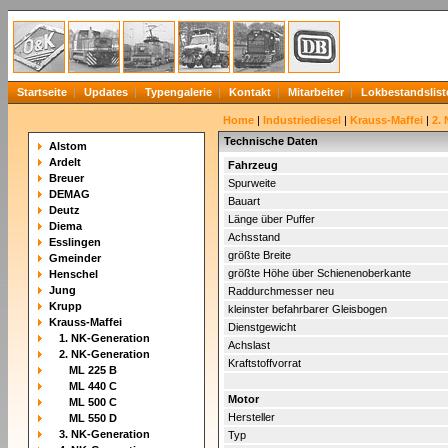
Startseite
Updates
Typengalerie
Kontakt
Mitarbeiter
Lokbestandslist
Home
|
Industriediesel
|
Krauss-Maffei
|
2.
Technische Daten
Alstom
Ardelt
Fahrzeug
Breuer
Spurweite
DEMAG
Bauart
Deutz
Länge über Puffer
Diema
Achsstand
Esslingen
größte Breite
Gmeinder
größte Höhe über Schienenoberkante
Henschel
Jung
Raddurchmesser neu
Krupp
kleinster befahrbarer Gleisbogen
Krauss-Maffei
Dienstgewicht
1. NK-Generation
Achslast
2. NK-Generation
Kraftstoffvorrat
ML 225 B
ML 440 C
Motor
ML 500 C
Hersteller
ML 550 D
3. NK-Generation
Typ