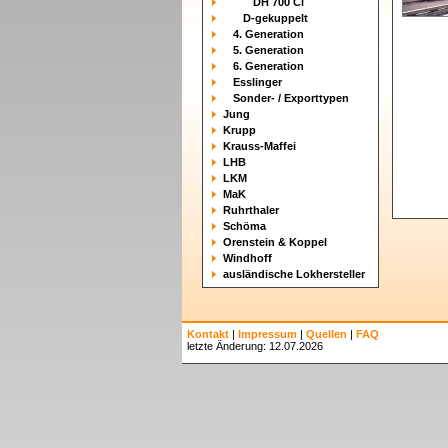
DH 700 Ci
D-gekuppelt
4. Generation
5. Generation
6. Generation
Esslinger
Sonder- / Exporttypen
Jung
Krupp
Krauss-Maffei
LHB
LKM
MaK
Ruhrthaler
Schöma
Orenstein & Koppel
Windhoff
ausländische Lokhersteller
Kontakt
|
Impressum
|
Quellen
|
FAQ
letzte Änderung: 12.07.2026