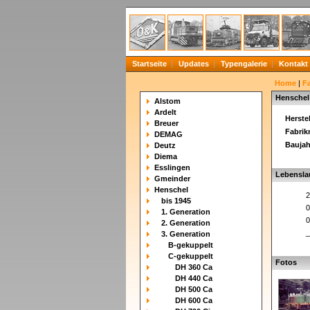
Startseite
Updates
Typengalerie
Kontakt
Home
|
F
Henschel
Alstom
Ardelt
Herstel
Breuer
Fabri
DEMAG
Baujah
Deutz
Diema
Esslingen
Lebensla
Gmeinder
Henschel
2
bis 1945
0
1. Generation
0
2. Generation
_
3. Generation
B-gekuppelt
C-gekuppelt
Fotos
DH 360 Ca
DH 440 Ca
DH 500 Ca
DH 600 Ca