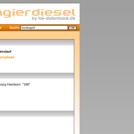
e
Suche
enslauf
derupload
isburg-Hamborn "186"