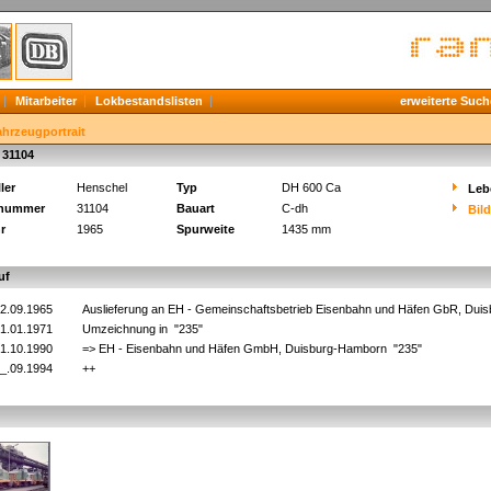
Mitarbeiter
Lokbestandslisten
erweiterte Such
ahrzeugportrait
 31104
ler
Henschel
Typ
DH 600 Ca
Leb
knummer
31104
Bauart
C-dh
Bil
r
1965
Spurweite
1435 mm
uf
2.09.1965
Auslieferung an EH - Gemeinschaftsbetrieb Eisenbahn und Häfen GbR, Du
1.01.1971
Umzeichnung in "235"
1.10.1990
=> EH - Eisenbahn und Häfen GmbH, Duisburg-Hamborn "235"
_.09.1994
++