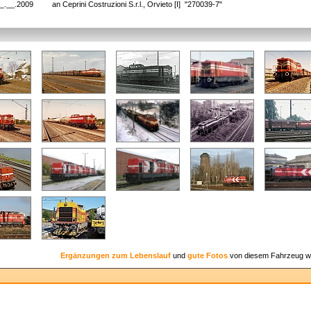
_.__.2009
an Ceprini Costruzioni S.r.l., Orvieto [I] "270039-7"
Ergänzungen zum Lebenslauf
und
gute Fotos
von diesem Fahrzeug w