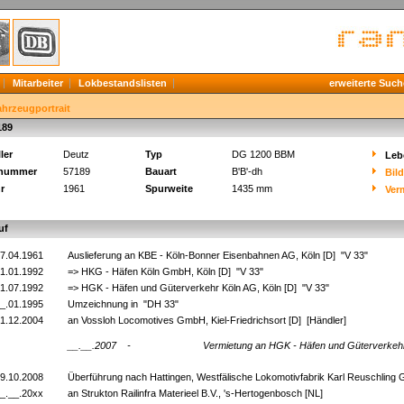
Mitarbeiter
Lokbestandslisten
erweiterte Such
ahrzeugportrait
189
ler
Deutz
Typ
DG 1200 BBM
Leb
knummer
57189
Bauart
B'B'-dh
Bil
r
1961
Spurweite
1435 mm
Ver
uf
7.04.1961
Auslieferung an KBE - Köln-Bonner Eisenbahnen AG, Köln [D] "V 33"
1.01.1992
=> HKG - Häfen Köln GmbH, Köln [D] "V 33"
1.07.1992
=> HGK - Häfen und Güterverkehr Köln AG, Köln [D] "V 33"
_.01.1995
Umzeichnung in "DH 33"
1.12.2004
an Vossloh Locomotives GmbH, Kiel-Friedrichsort [D] [Händler]
__.__.2007
-
Vermietung an HGK - Häfen und Güterverkehr
9.10.2008
Überführung nach Hattingen, Westfälische Lokomotivfabrik Karl Reuschling
_.__.20xx
an Strukton Railinfra Materieel B.V., 's-Hertogenbosch [NL]