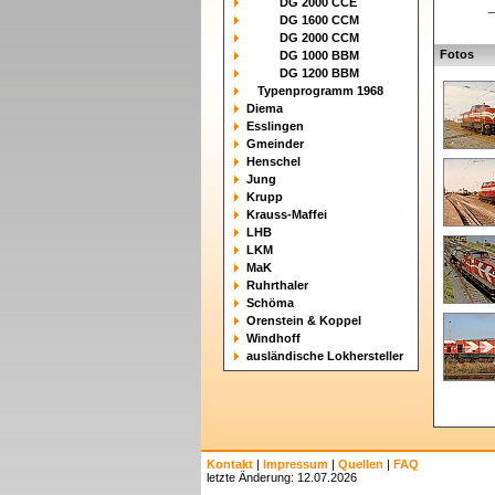
DG 2000 CCE
_
DG 1600 CCM
DG 2000 CCM
Fotos
DG 1000 BBM
DG 1200 BBM
Typenprogramm 1968
Diema
Esslingen
Gmeinder
Henschel
Jung
Krupp
Krauss-Maffei
LHB
LKM
MaK
Ruhrthaler
Schöma
Orenstein & Koppel
Windhoff
ausländische Lokhersteller
Kontakt
|
Impressum
|
Quellen
|
FAQ
letzte Änderung: 12.07.2026