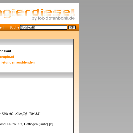
e
Suche
enslauf
derupload
mietungen ausblenden
 Köln AG, Köln [D]
"DH 33"
 GmbH & Co. KG, Hattingen (Ruhr) [D]