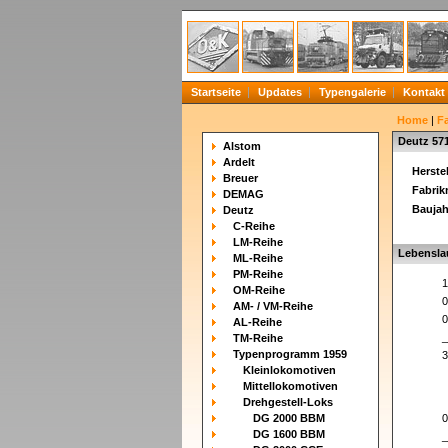
Startseite
Updates
Typengalerie
Kontakt
Home
|
F
Deutz 57
Alstom
Ardelt
Herstel
Breuer
Fabri
DEMAG
Baujah
Deutz
C-Reihe
LM-Reihe
Lebensla
ML-Reihe
PM-Reihe
1
OM-Reihe
0
AM- / VM-Reihe
0
AL-Reihe
_
TM-Reihe
Typenprogramm 1959
3
Kleinlokomotiven
Mittellokomotiven
Drehgestell-Loks
DG 2000 BBM
0
DG 1600 BBM
_