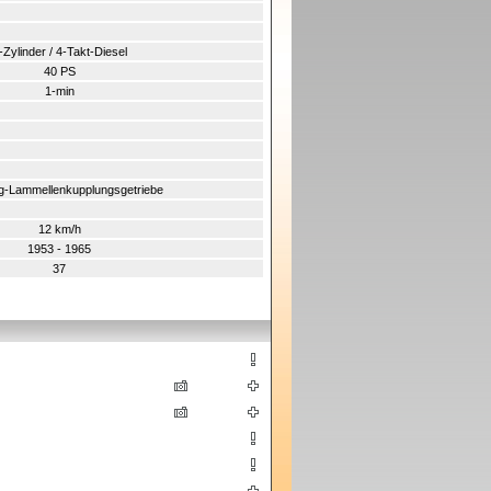
-Zylinder / 4-Takt-Diesel
40 PS
1-min
g-Lammellenkupplungsgetriebe
12 km/h
1953 - 1965
37