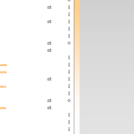
otte
ütte
rano
erke