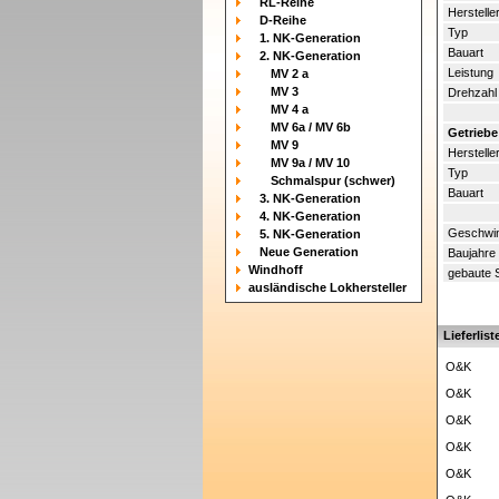
RL-Reihe
Herstelle
D-Reihe
Typ
1. NK-Generation
Bauart
2. NK-Generation
Leistung
MV 2 a
MV 3
Drehzahl
MV 4 a
MV 6a / MV 6b
Getriebe
MV 9
Herstelle
MV 9a / MV 10
Typ
Schmalspur (schwer)
Bauart
3. NK-Generation
4. NK-Generation
Geschwin
5. NK-Generation
Neue Generation
Baujahre
Windhoff
gebaute 
ausländische Lokhersteller
Lieferlist
O&K
O&K
O&K
O&K
O&K