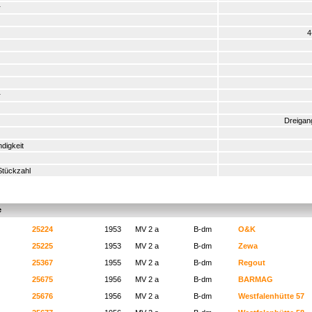
r
4
r
Dreigan
digkeit
Stückzahl
e
25224
1953
MV 2 a
B-dm
O&K
25225
1953
MV 2 a
B-dm
Zewa
25367
1955
MV 2 a
B-dm
Regout
25675
1956
MV 2 a
B-dm
BARMAG
25676
1956
MV 2 a
B-dm
Westfalenhütte 57