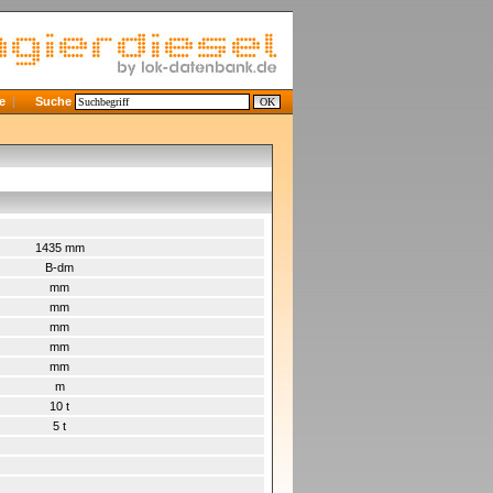
e
Suche
1435 mm
B-dm
mm
mm
mm
mm
mm
m
10 t
5 t