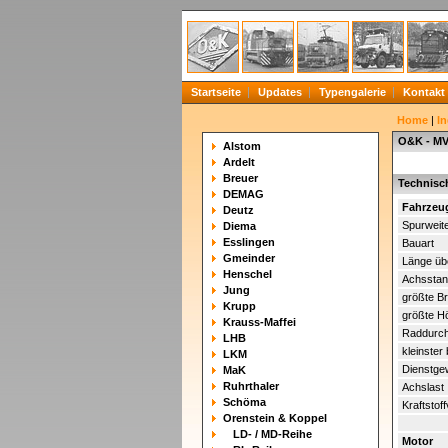
Startseite
Updates
Typengalerie
Kontakt
Home
|
In
O&K - MV
Alstom
Ardelt
Breuer
Technisc
DEMAG
Fahrzeu
Deutz
Spurweit
Diema
Esslingen
Bauart
Gmeinder
Länge üb
Henschel
Achssta
Jung
größte Br
Krupp
größte H
Krauss-Maffei
Raddurc
LHB
kleinster
LKM
Dienstge
MaK
Ruhrthaler
Achslast
Schöma
Kraftstoff
Orenstein & Koppel
LD- / MD-Reihe
Motor