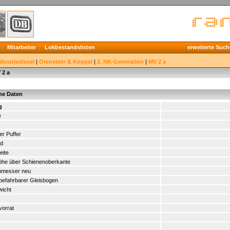
Mitarbeiter
Lokbestandslisten
erweiterte Such
dustriediesel
|
Orenstein & Koppel
|
2. NK-Generation
|
MV 2 a
 2 a
he Daten
g
e
er Puffer
nd
eite
öhe über Schienenoberkante
hmesser neu
 befahrbarer Gleisbogen
wicht
vorrat