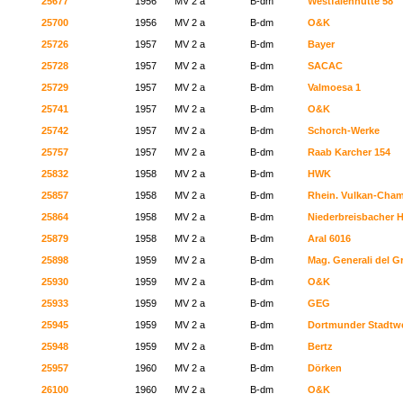
25677
1956
MV 2 a
B-dm
Westfalenhütte 58
25700
1956
MV 2 a
B-dm
O&K
25726
1957
MV 2 a
B-dm
Bayer
25728
1957
MV 2 a
B-dm
SACAC
25729
1957
MV 2 a
B-dm
Valmoesa 1
25741
1957
MV 2 a
B-dm
O&K
25742
1957
MV 2 a
B-dm
Schorch-Werke
25757
1957
MV 2 a
B-dm
Raab Karcher 154
25832
1958
MV 2 a
B-dm
HWK
25857
1958
MV 2 a
B-dm
Rhein. Vulkan-Cham
25864
1958
MV 2 a
B-dm
Niederbreisbacher H
25879
1958
MV 2 a
B-dm
Aral 6016
25898
1959
MV 2 a
B-dm
Mag. Generali del G
25930
1959
MV 2 a
B-dm
O&K
25933
1959
MV 2 a
B-dm
GEG
25945
1959
MV 2 a
B-dm
Dortmunder Stadtw
25948
1959
MV 2 a
B-dm
Bertz
25957
1960
MV 2 a
B-dm
Dörken
26100
1960
MV 2 a
B-dm
O&K