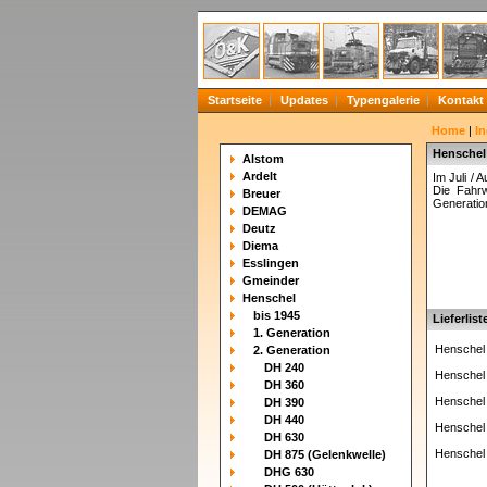
Startseite
Updates
Typengalerie
Kontakt
Home
|
In
Henschel
Alstom
Ardelt
Im Juli /
Die Fahrw
Breuer
Generatio
DEMAG
Deutz
Diema
Esslingen
Gmeinder
Henschel
bis 1945
Lieferlist
1. Generation
Henschel
2. Generation
DH 240
Henschel
DH 360
Henschel
DH 390
DH 440
Henschel
DH 630
Henschel
DH 875 (Gelenkwelle)
DHG 630