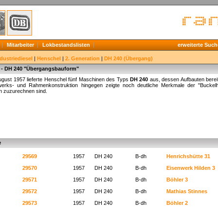
Mitarbeiter
Lokbestandslisten
erweiterte Such
dustriediesel
|
Henschel
|
2. Generation
|
DH 240 (Übergang)
 - DH 240 "Übergangsbauform"
 August 1957 lieferte Henschel fünf Maschinen des Typs
DH 240
aus, dessen Aufbauten berei
erks- und Rahmenkonstruktion hingegen zeigte noch deutliche Merkmale der "Buckelh
n zuzurechnen sind.
e
29569
1957
DH 240
B-dh
Henrichshütte 31
29570
1957
DH 240
B-dh
Eisenwerk Hilden 3
29571
1957
DH 240
B-dh
Böhler 3
29572
1957
DH 240
B-dh
Mathias Stinnes
29573
1957
DH 240
B-dh
Böhler 2