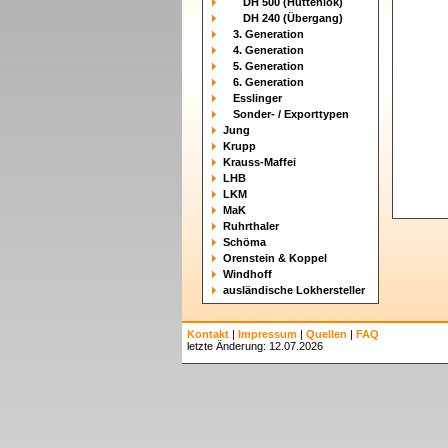
DH 500 (Hüttenlok)
DH 240 (Übergang)
3. Generation
4. Generation
5. Generation
6. Generation
Esslinger
Sonder- / Exporttypen
Jung
Krupp
Krauss-Maffei
LHB
LKM
MaK
Ruhrthaler
Schöma
Orenstein & Koppel
Windhoff
ausländische Lokhersteller
Kontakt
|
Impressum
|
Quellen
|
FAQ
letzte Änderung: 12.07.2026