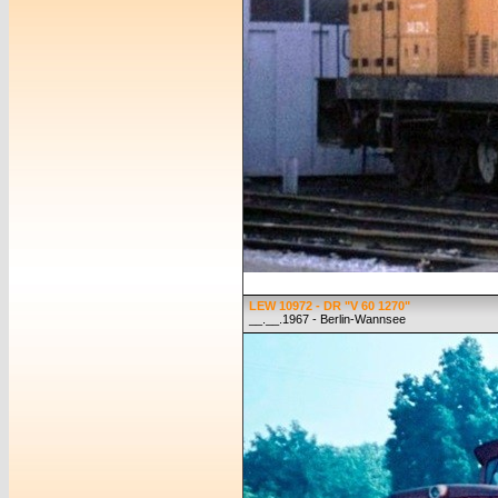
LEW 10972 - DR "V 60 1270"
__.__.1967 - Berlin-Wannsee