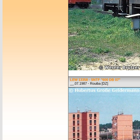
LEW 13358 - SNTF "600 DB 07"
__.07.1987 - Rouiba [DZ]