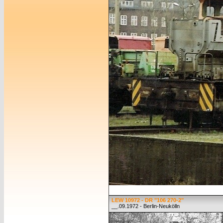
LEW 10972 - DR "106 270-2"
__.09.1972 - Berlin-Neukölln