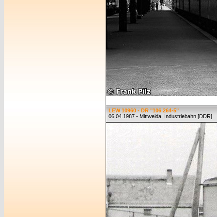
LEW 10960 - DR "106 264-5"
06.04.1987 - Mittweida, Industriebahn [DDR]