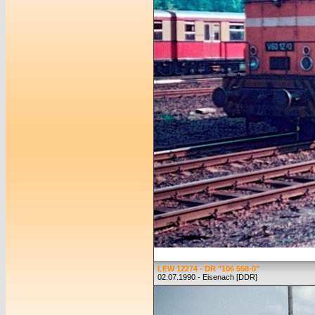
LEW 12274 - DR "106 558-0"
02.07.1990 - Eisenach [DDR]