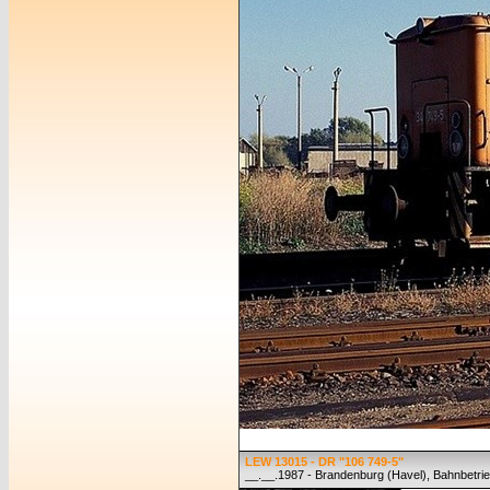
LEW 13015 - DR "106 749-5"
__.__.1987 - Brandenburg (Havel), Bahnbetr