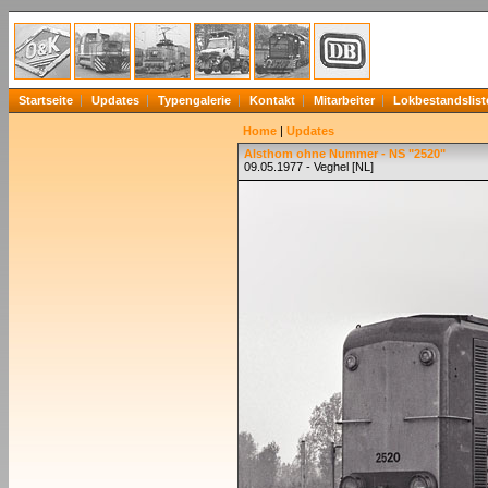
Startseite
Updates
Typengalerie
Kontakt
Mitarbeiter
Lokbestandslist
Home
|
Updates
Alsthom ohne Nummer - NS "2520"
09.05.1977 - Veghel [NL]