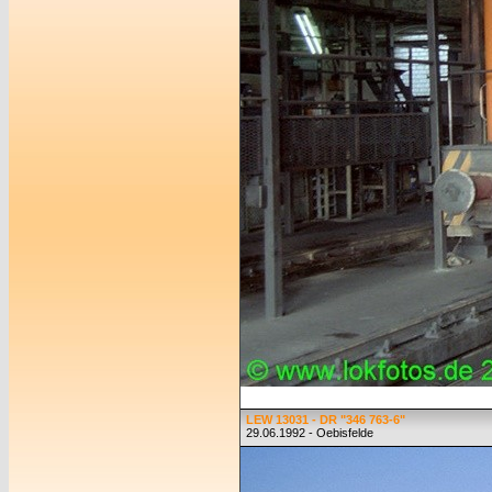
LEW 13031 - DR "346 763-6"
29.06.1992 - Oebisfelde