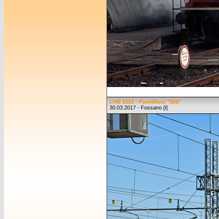
LHB 3153 - FuoriMuro "509"
30.03.2017 - Fossano [I]