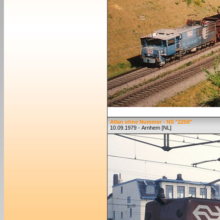
Allan ohne Nummer - NS "2259"
10.09.1979 - Arnhem [NL]