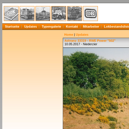
Startseite
Updates
Typengalerie
Kontakt
Mitarbeiter
Lokbestandslist
Home
|
Updates
Adtranz 33319 - RWE Power "502"
10.05.2017 - Niederzier