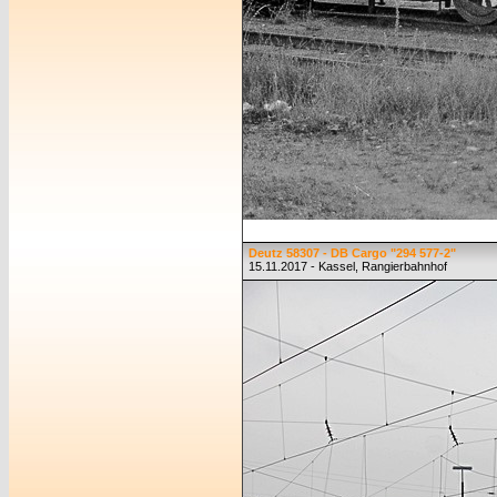
Deutz 58307 - DB Cargo "294 577-2"
15.11.2017 - Kassel, Rangierbahnhof