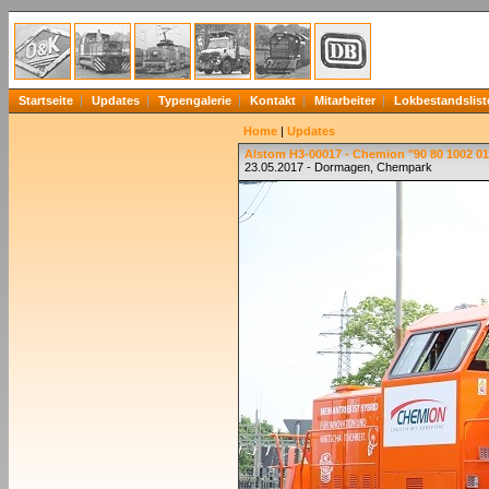
Startseite
Updates
Typengalerie
Kontakt
Mitarbeiter
Lokbestandslist
Home
|
Updates
Alstom H3-00017 - Chemion "90 80 1002 0
23.05.2017 - Dormagen, Chempark