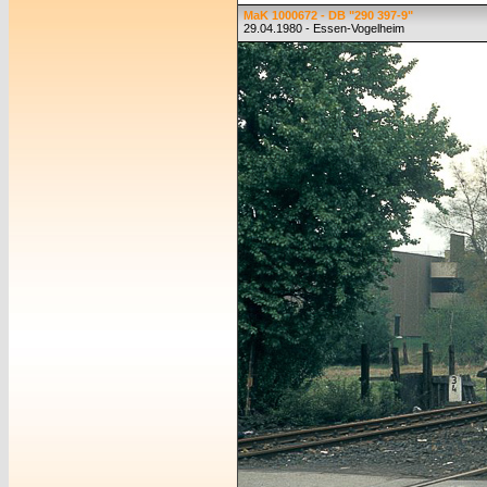
MaK 1000672 - DB "290 397-9"
29.04.1980 - Essen-Vogelheim