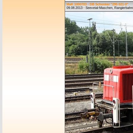
MaK 1000703 - DB Schenker "295 021-0"
09.08.2013 - Seevetal-Maschen, Rangierbahn