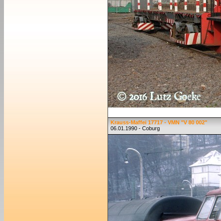
Krauss-Maffei 17717 - VMN "V 80 002"
06.01.1990 - Coburg