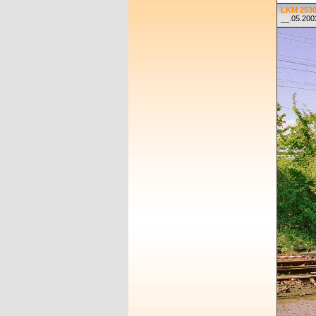
LKM 2530
__.05.200