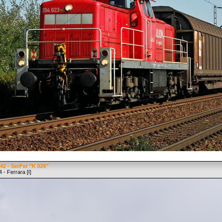
2 - SerFer "K 026"
 - Ferrara [I]