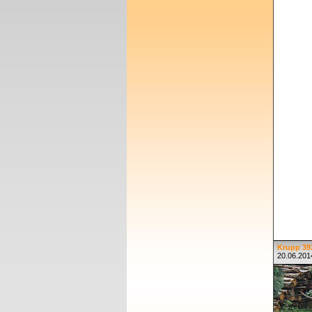
Krupp 39
20.06.2014