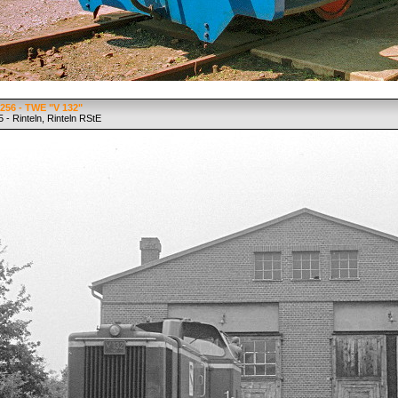
256 - TWE "V 132"
 - Rinteln, Rinteln RStE