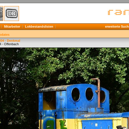
Mitarbeiter
Lokbestandslisten
erweiterte Such
pdates
204 - Denkmal
4 - Offenbach