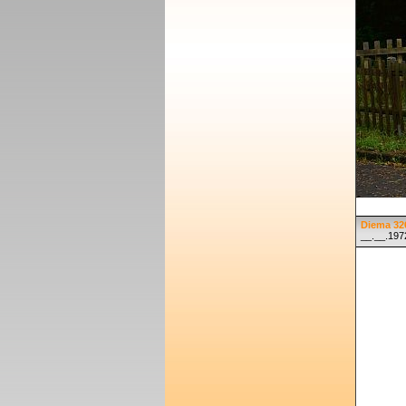
Diema 32
__.__.197