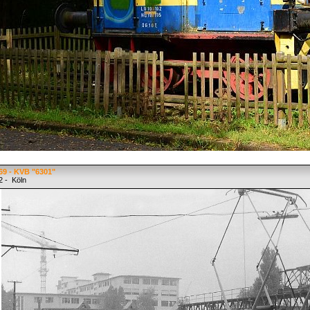
69 - KVB "6301"
2 - Köln