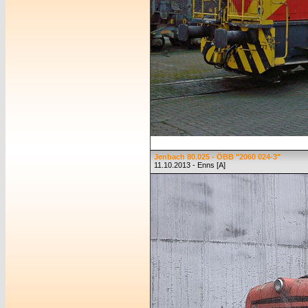
Jenbach 80.025 - ÖBB "2060 024-3"
11.10.2013 - Enns [A]