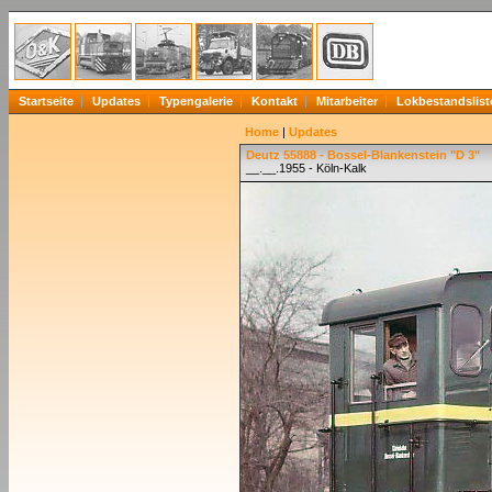
Startseite
Updates
Typengalerie
Kontakt
Mitarbeiter
Lokbestandslist
Home
|
Updates
Deutz 55888 - Bossel-Blankenstein "D 3"
__.__.1955 - Köln-Kalk