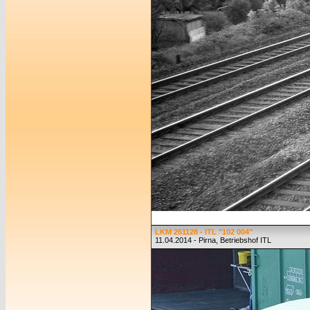
LKM 261128 - ITL "102 004"
11.04.2014 - Pirna, Betriebshof ITL