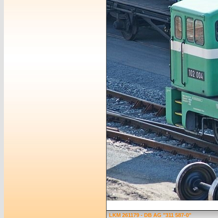
LKM 261179 - DB AG "311 587-0"