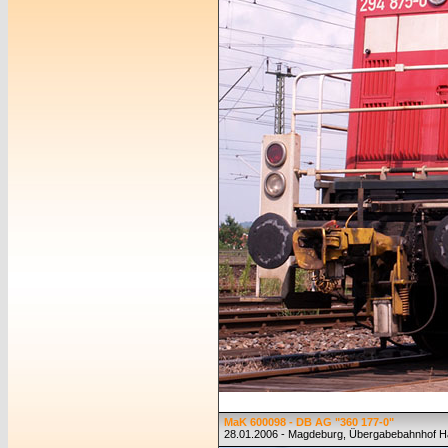
MaK 600098 - DB AG "360 177-0"
28.01.2006 - Magdeburg, Übergabebahnhof 