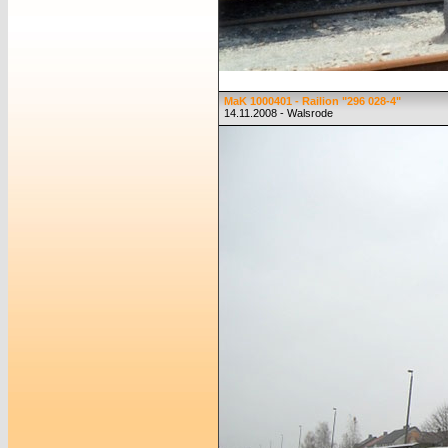
MaK 1000401 - Railion "296 028-4"
14.11.2008 - Walsrode