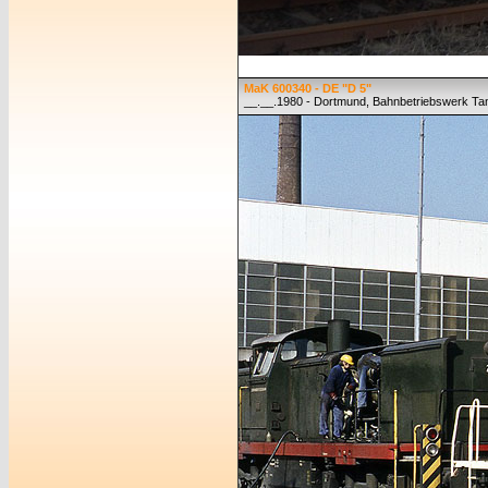
MaK 600340 - DE "D 5"
__.__.1980 - Dortmund, Bahnbetriebswerk T