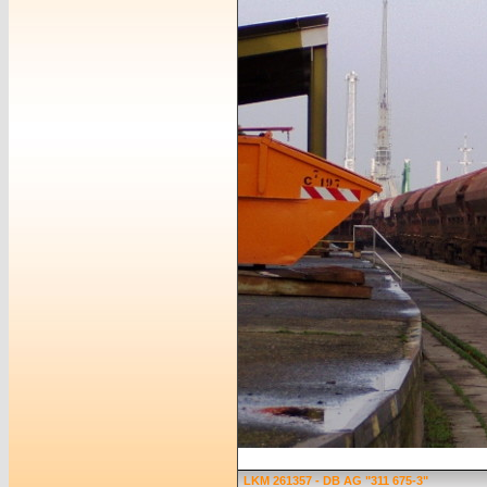
LKM 261357 - DB AG "311 675-3"