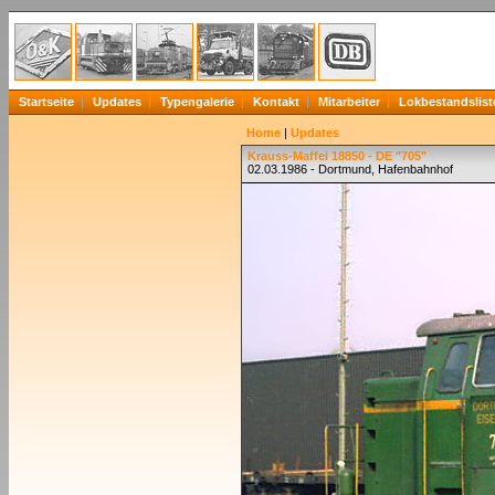
Startseite
Updates
Typengalerie
Kontakt
Mitarbeiter
Lokbestandslist
Home
|
Updates
Krauss-Maffei 18850 - DE "705"
02.03.1986 - Dortmund, Hafenbahnhof