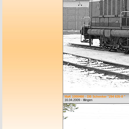
MaK 1000466 - DB Schenker "294 635-8 "
16.04.2009 - Illingen