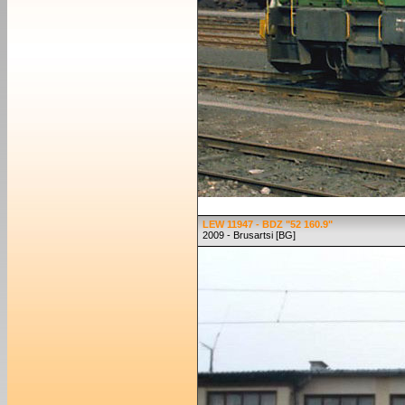
LEW 11947 - BDZ "52 160.9"
2009 - Brusartsi [BG]