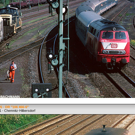
5 - DR "106 466-6"
1 - Chemnitz-Hilbersdorf