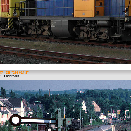
7 - DB "216 014-1"
3 - Paderborn