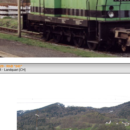
29 - RhB "241"
4 - Landquart [CH]