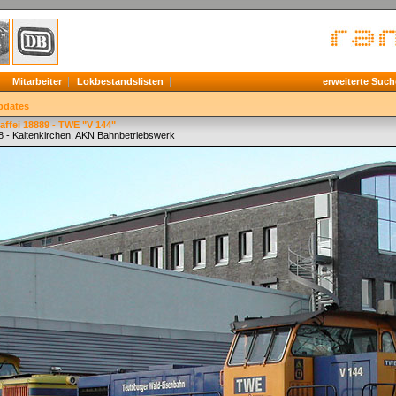
Mitarbeiter
Lokbestandslisten
erweiterte Such
pdates
ffei 18889 - TWE "V 144"
8 - Kaltenkirchen, AKN Bahnbetriebswerk