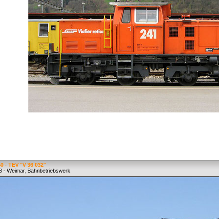
 - TEV "V 36 032"
8 - Weimar, Bahnbetriebswerk