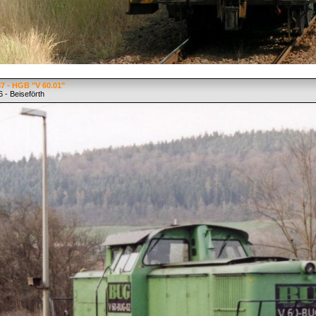
7 - HGB "V 60.01"
 - Beiseförth