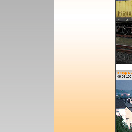
Krupp 464
09.06.199