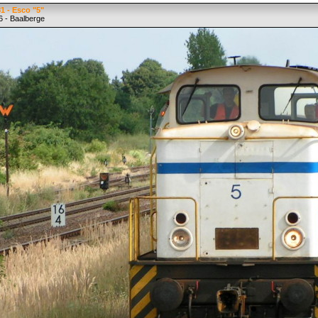
1 - Esco "5"
6 - Baalberge