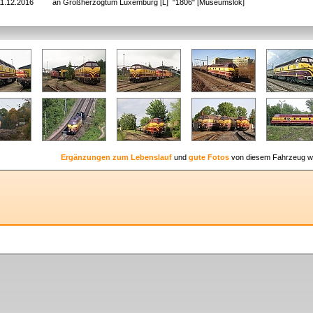
11.12.2016
an Großherzogtum Luxemburg [L] "1806" [Museumslok]
Ergänzungen zum Lebenslauf
und
gute Fotos
von diesem Fahrzeug w