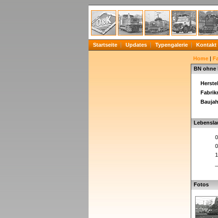
Startseite
Updates
Typengalerie
Kontakt
Home
|
F
BN ohne
Herstel
Fabri
Baujah
Lebensla
0
0
1
_
Fotos