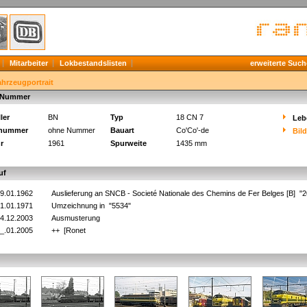
Mitarbeiter
Lokbestandslisten
erweiterte Such
ahrzeugportrait
 Nummer
ler
BN
Typ
18 CN 7
Leb
knummer
ohne Nummer
Bauart
Co'Co'-de
Bil
r
1961
Spurweite
1435 mm
uf
9.01.1962
Auslieferung an SNCB - Societé Nationale des Chemins de Fer Belges [B] "
1.01.1971
Umzeichnung in "5534"
4.12.2003
Ausmusterung
_.01.2005
++ [Ronet