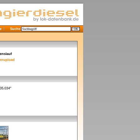
e
Suche
enslauf
derupload
205.034"