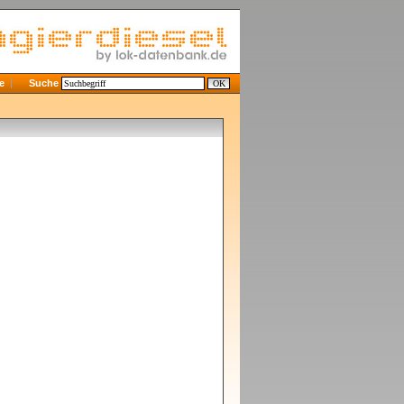
e
Suche