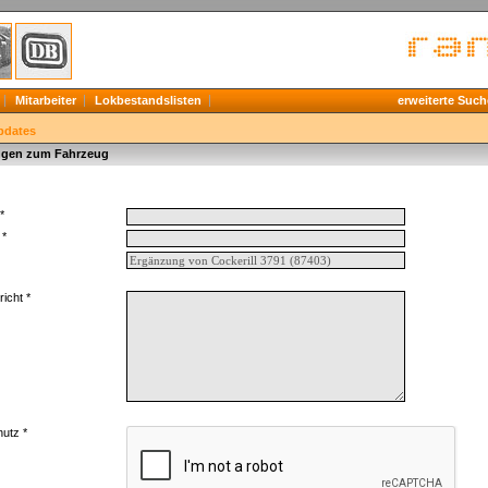
Mitarbeiter
Lokbestandslisten
erweiterte Such
pdates
gen zum Fahrzeug
*
 *
icht *
utz *