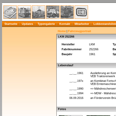
Startseite
Updates
Typengalerie
Kontakt
Mitarbeiter
Lokbestandslist
Home
|
Fahrzeugportrait
LKM 252266
Hersteller
LKM
Ty
Fabriknummer
252266
Ba
Baujahr
1961
Sp
Lebenslauf
__.__.1961
Auslieferung an Kom
VEB Traktorenwerk
__.__.197x
an Kombinat Fortsch
VEB Erntemaschinen
__.__.1990
=> Mähdrescherwerk
__.__.1994
=> MDW - Mähdresc
06.09.2016
an Förderverein Brü
Fotos