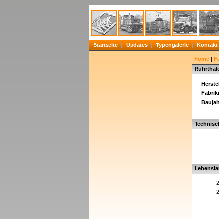
Startseite
Updates
Typengalerie
Kontakt
Home
|
F
Ruhrthale
Herstel
Fabri
Baujah
Technisc
Lebensla
2
2
_
_