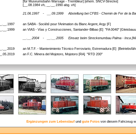
[für Museumsbahn Warsage - Trembleur] [ehem. SNCV-Strecke]
[__.08.1984 vh, __.__.1990 abg. vh]
21.06.1997
-
__.09.1999
Abstellung bei CFBS - Chemin de Fer de la B
_.__.1997
an SABA - Société pour l'Animation du Blanc Argent, Argy [F]
_.__.1999
an VIAS - Vías y Construcciones, Santander-Bilbao [E] "FA 0040" [Gleisbau
__.__.2004
-
__.__.2005
Einsatz beim Streckenumbau Palma - Inca [Ma
_.__.2019
an M.T.F. - Mantenimiento Técnico Ferroviario, Estremadura [E] [Betriebsfäh
_.05.2019
an F.C. Minera del Mojotoro, Mojotoro [RA] "RTD 200"
Ergänzungen zum Lebenslauf
und
gute Fotos
von diesem Fahrzeug w