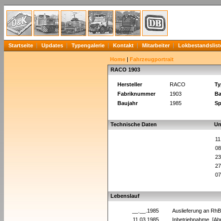
Startseite
Updates
Typengalerie
Kontakt
Mitarbeiter
Lokbestandslist
Home
|
Fahrzeugportrait
RACO 1903
Hersteller
RACO
Ty
Fabriknummer
1903
Ba
Baujahr
1985
Sp
Technische Daten
Un
11
08
23
27
07
Lebenslauf
__.__.1985
Auslieferung an Rh
11.03.1985
Inbetriebnahme [A