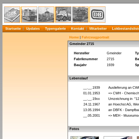
Startseite
Updates
Typengalerie
Kontakt
Mitarbeiter
Lokbestandslist
Home
|
Fahrzeugportrait
Gmeinder 2715
Hersteller
Gmeinder
Ty
Fabriknummer
2715
Ba
Baujahr
1939
Sp
Lebenslauf
__.__.1939
Auslieferung an CW
01.01.1953
=> CWH - Chemische
__.__.19xx
Umzeichnung in "1
24.11.1967
an Hoechst AG, Wer
13.05.1994
an DBFK - Dampfbah
__.05.2001
=> MEH - Museumsei
Fotos