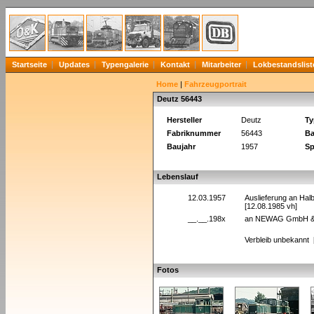
Startseite
Updates
Typengalerie
Kontakt
Mitarbeiter
Lokbestandslist
Home
|
Fahrzeugportrait
Deutz 56443
Hersteller
Deutz
Ty
Fabriknummer
56443
Ba
Baujahr
1957
Sp
Lebenslauf
12.03.1957
Auslieferung an Ha
[12.08.1985 vh]
__.__.198x
an NEWAG GmbH & C
Verbleib unbekannt 
Fotos