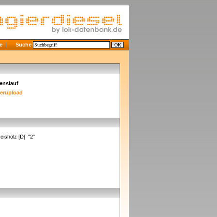
e
Suche
enslauf
derupload
eisholz [D] "2"