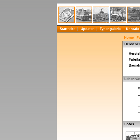
Startseite
Updates
Typengalerie
Kontakt
Home
|
F
Henschel
Herstel
Fabri
Baujah
Lebensla
0
_
_
_
_
Fotos