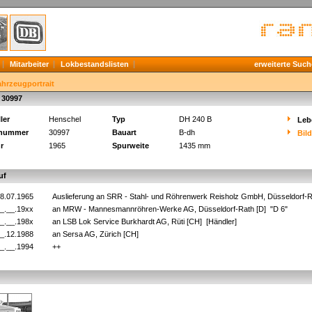
Mitarbeiter
Lokbestandslisten
erweiterte Such
ahrzeugportrait
 30997
ler
Henschel
Typ
DH 240 B
Leb
knummer
30997
Bauart
B-dh
Bil
r
1965
Spurweite
1435 mm
uf
8.07.1965
Auslieferung an SRR - Stahl- und Röhrenwerk Reisholz GmbH, Düsseldorf-R
_.__.19xx
an MRW - Mannesmannröhren-Werke AG, Düsseldorf-Rath [D] "D 6"
_.__.198x
an LSB Lok Service Burkhardt AG, Rüti [CH] [Händler]
_.12.1988
an Sersa AG, Zürich [CH]
_.__.1994
++