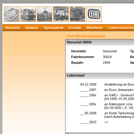
Startseite
Updates
Typengalerie
Kontakt
Mitarbeiter
Lokbestandslist
Home
|
Fahrzeugportrait
Henschel 30016
Hersteller
Henschel
Ty
Fabriknummer
30016
Ba
Baujahr
1959
Sp
Lebenslauf
04.12.1959
Auslieferung an Ess
__.__.1987
an Esso, Antwerpen
__.__.199x
an GMCI - General 
[04.1995, 07.05.200
__.__.200x
an Kolenspoor vzw, 
[01.04.2002 i. E. vh]
__.05.2008
an Koole Tankstorag
[nach Aufarbeitung 
__.__.2023
++