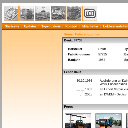
Startseite
Updates
Typengalerie
Kontakt
Mitarbeiter
Lokbestandslist
Home
|
Fahrzeugportrait
Deutz 57735
Hersteller
Deutz
Ty
Fabriknummer
57735
Ba
Baujahr
1964
Sp
Lebenslauf
30.10.1964
Auslieferung an Kal
Werk Friedrichshall
__.__.198x
an Export Verpacku
__.__.200x
an DWBM - Deutsche
Fotos