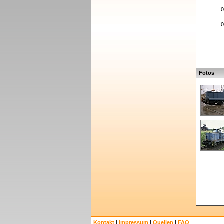
0
0
_
Fotos
Kontakt
|
Impressum
|
Quellen
|
FAQ