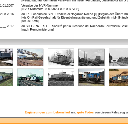
[Neuaufbau auf dem alten Fahrwerk mit neuen Aufbauten, Dieselmotor MTU 1
1.01.2007
Vergabe der NVR-Nummer
[NVR-Nummer: 98 80 3651 002-8 D-VPS]
2.08.2016
an IPE Locomotori S.r.l., Pradelle di Nogarole Rocca [I] [Beginn der Überführ
[via On Rail Gesellschaft für Eisenbahnausrüstung und Zubehör mbH [Händle
[09.2016 vh]
_.__.2017
an SO.G.RA.F. S.r.l. - Societá per la Gestione del Raccordo Ferroviario Base 
[nach Remotorisierung]
Ergänzungen zum Lebenslauf
und
gute Fotos
von diesem Fahrzeug w