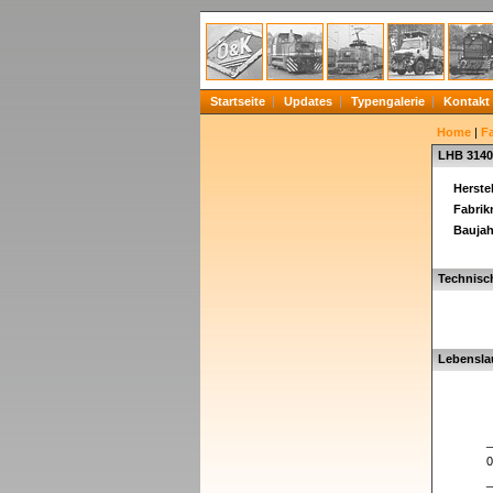
Startseite
Updates
Typengalerie
Kontakt
Home
|
F
LHB 3140
Herstel
Fabri
Baujah
Technisc
Lebensla
_
0
_