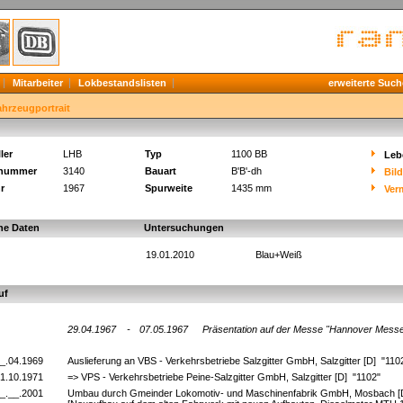
Mitarbeiter
Lokbestandslisten
erweiterte Such
ahrzeugportrait
ler
LHB
Typ
1100 BB
Leb
knummer
3140
Bauart
B'B'-dh
Bil
r
1967
Spurweite
1435 mm
Ver
he Daten
Untersuchungen
19.01.2010
Blau+Weiß
uf
29.04.1967
-
07.05.1967
Präsentation auf der Messe "Hannover Mess
_.04.1969
Auslieferung an VBS - Verkehrsbetriebe Salzgitter GmbH, Salzgitter [D] "11
1.10.1971
=> VPS - Verkehrsbetriebe Peine-Salzgitter GmbH, Salzgitter [D] "1102"
_.__.2001
Umbau durch Gmeinder Lokomotiv- und Maschinenfabrik GmbH, Mosbach 