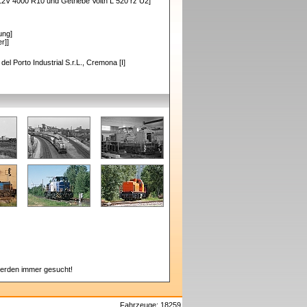
2V 4000 R10 und Getriebe Voith L 520 rz U2]
ung]
r]]
del Porto Industrial S.r.L., Cremona [I]
erden immer gesucht!
Fahrzeuge: 18259