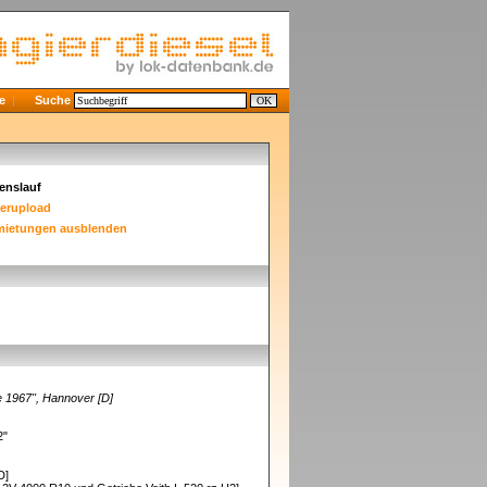
e
Suche
enslauf
derupload
mietungen ausblenden
e 1967", Hannover [D]
02"
[D]