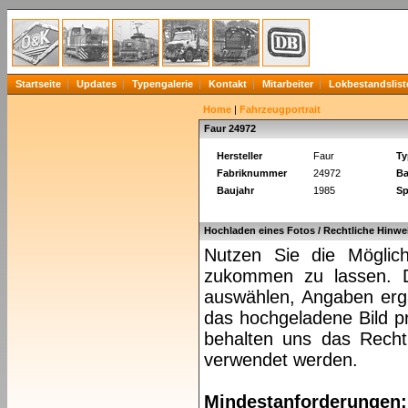
Startseite
Updates
Typengalerie
Kontakt
Mitarbeiter
Lokbestandslist
Home
|
Fahrzeugportrait
Faur 24972
Hersteller
Faur
Ty
Fabriknummer
24972
Ba
Baujahr
1985
Sp
Hochladen eines Fotos / Rechtliche Hinwe
Nutzen Sie die Möglich
zukommen zu lassen. Da
auswählen, Angaben ergä
das hochgeladene Bild pr
behalten uns das Recht 
verwendet werden.
Mindestanforderungen: