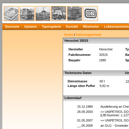
Startseite
Updates
Typengalerie
Kontakt
Mitarbeiter
Lokbestandslist
Home
|
Fahrzeugportrait
Henschel 32515
Hersteller
Henschel
Ty
Fabriknummer
32515
Ba
Baujahr
1980
Sp
Technische Daten
Un
Dienstmasse
60 t
22
Länge über Puffer
9,92 m
Lebenslauf
15.12.1980
Auslieferung an Che
26.09.2003
=> UNIPETROL DOPRA
[LfB-Nummer: c.127
01.05.2007
=> UNIPETROL DOPRA
__.05.2009
an GLG - Gmeinder 