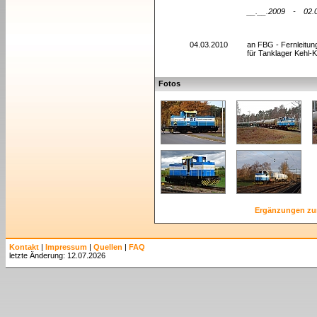
__.__.2009
-
02.
04.03.2010
an FBG - Fernleitun
für Tanklager Kehl-K
Fotos
Ergänzungen zu
Kontakt
|
Impressum
|
Quellen
|
FAQ
letzte Änderung: 12.07.2026