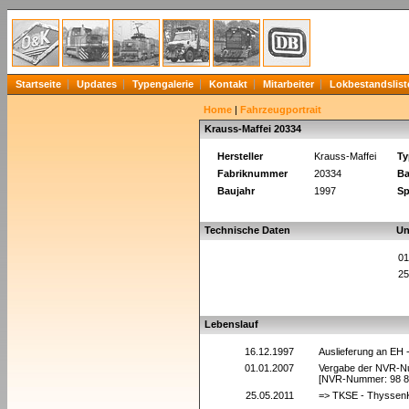
Startseite
Updates
Typengalerie
Kontakt
Mitarbeiter
Lokbestandslist
Home
|
Fahrzeugportrait
Krauss-Maffei 20334
Hersteller
Krauss-Maffei
Ty
Fabriknummer
20334
Ba
Baujahr
1997
Sp
Technische Daten
Un
01
25
Lebenslauf
16.12.1997
Auslieferung an EH
01.01.2007
Vergabe der NVR-
[NVR-Nummer: 98 8
25.05.2011
=> TKSE - ThyssenK