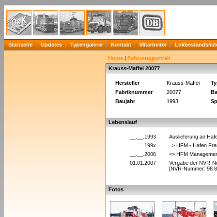
Startseite
Updates
Typengalerie
Kontakt
Mitarbeiter
Lokbestandslist
Home
|
Fahrzeugportrait
Krauss-Maffei 20077
Hersteller
Krauss-Maffei
Ty
Fabriknummer
20077
Ba
Baujahr
1993
Sp
Lebenslauf
__.__.1993
Auslieferung an Hafe
__.__.199x
=> HFM - Hafen Fra
__.__.2006
=> HFM Managementg
01.01.2007
Vergabe der NVR-
[NVR-Nummer: 98 8
Fotos